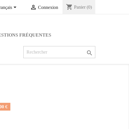
shopping_cart


Panier
(0)
rançais
Connexion
ESTIONS FRÉQUENTES

0 €