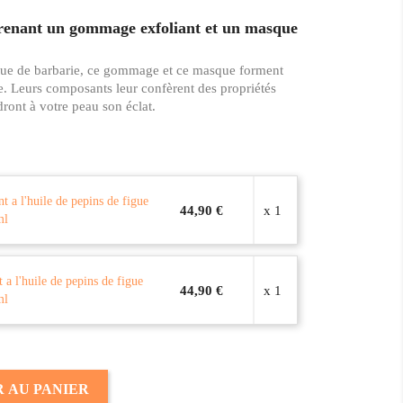
ant un gommage exfoliant et un masque
igue de barbarie, ce gommage et ce masque forment
e. Leurs composants leur confèrent des propriétés
dront à votre peau son éclat.
 a l'huile de pepins de figue
44,90 €
x 1
ml
a l'huile de pepins de figue
44,90 €
x 1
ml
 AU PANIER