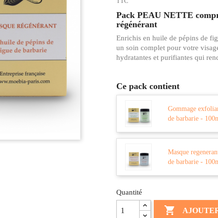
TTC
Pack PEAU NETTE compren
régénérant
Enrichis en huile de pépins de f
un soin complet pour votre visag
hydratantes et purifiantes qui ren
Ce pack contient
Gommage exfoliant
de barbarie - 100
Masque regenerant 
de barbarie - 100
Quantité

AJOUTER